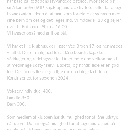
har base på Rotteøens lavvandede østside, hvor store og
små kan prøve SUP, kajak og andre aktiviteter, eller bare lege
i vandkanten. Ideen er at man som forældre er sammen med
sine børn om det og det 'leges ind'. Vi mødes kl 13 og sejler
over til Rotteøen. Slut ca 16.00
Vi hygger også med grill og bål.
Vi har et lille klubhus, der ligger Ved Broen 17, og her mødes
vi altid. Der er mulighed for at låne boards, kajakker,
våddrager og redningsveste. Du er mere end velkommen til
at medbringe udstyr selv. Badetøj og håndklæde er en god
ide. Der findes ikke egentlige omklædningsfaciliteter.
Kontingentet for sæsonen 2024 :
Voksen/individuel 400,-
Familie 850,-
Barn 300,-
Som medlem af klubben har du mulighed for at låne udstyr,
når du vil. Du har også mulighed for at tage andre med på
vandet på klubbens udstyr mod en mindre gebyr.