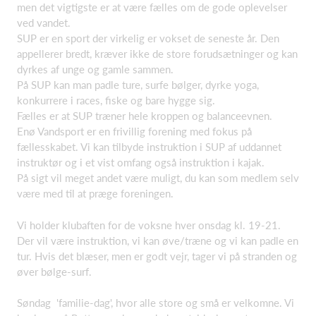
men det vigtigste er at være fælles om de gode oplevelser
ved vandet.
SUP er en sport der virkelig er vokset de seneste år. Den
appellerer bredt, kræver ikke de store forudsætninger og kan
dyrkes af unge og gamle sammen.
På SUP kan man padle ture, surfe bølger, dyrke yoga,
konkurrere i races, fiske og bare hygge sig.
Fælles er at SUP træner hele kroppen og balanceevnen.
Enø Vandsport er en frivillig forening med fokus på
fællesskabet. Vi kan tilbyde instruktion i SUP af uddannet
instruktør og i et vist omfang også instruktion i kajak.
På sigt vil meget andet være muligt, du kan som medlem selv
være med til at præge foreningen.
Vi holder klubaften for de voksne hver onsdag kl. 19-21.
Der vil være instruktion, vi kan øve/træne og vi kan padle en
tur. Hvis det blæser, men er godt vejr, tager vi på stranden og
øver bølge-surf.
Søndag 'familie-dag', hvor alle store og små er velkomne. Vi